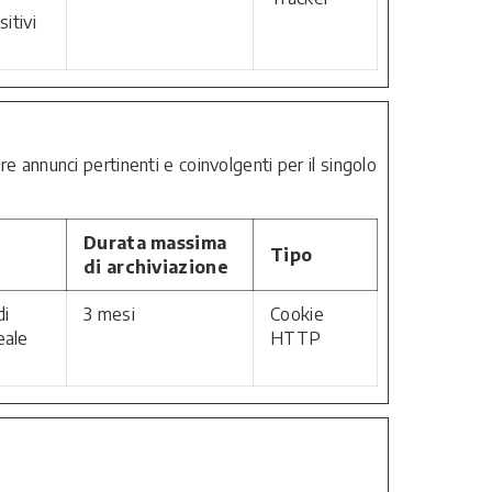
itivi
are annunci pertinenti e coinvolgenti per il singolo
Durata massima
Tipo
di archiviazione
di
3 mesi
Cookie
eale
HTTP