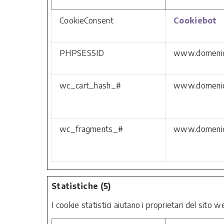
CookieConsent
Cookiebot
PHPSESSID
www.domenica
wc_cart_hash_#
www.domenica
wc_fragments_#
www.domenica
Statistiche (5)
I cookie statistici aiutano i proprietari del sito